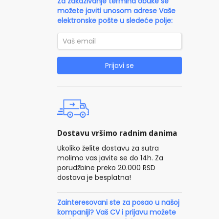
Za zakazivanje termina obuke se
možete javiti unosom adrese Vaše
elektronske pošte u sledeće polje:
Prijavi se
Dostavu vršimo radnim danima
Ukoliko želite dostavu za sutra
molimo vas javite se do 14h. Za
porudžbine preko 20.000 RSD
dostava je besplatna!
Zainteresovani ste za posao u našoj
kompaniji? Vaš CV i prijavu možete