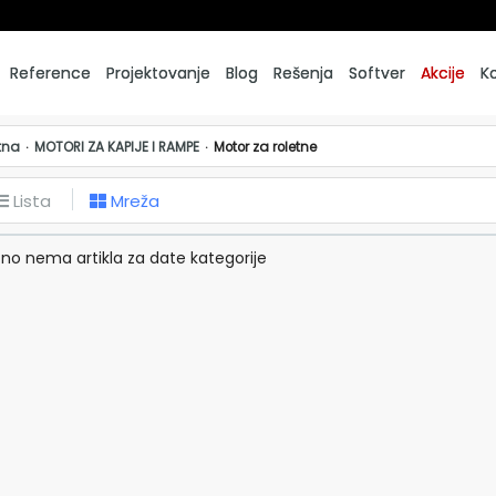
Reference
Projektovanje
Blog
Rešenja
Softver
Akcije
K
tna
MOTORI ZA KAPIJE I RAMPE
Motor za roletne
Lista
Mreža
no nema artikla za date kategorije