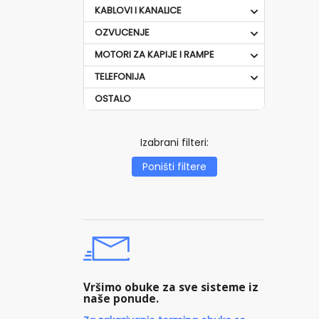
KABLOVI I KANALICE
OZVUCENJE
MOTORI ZA KAPIJE I RAMPE
TELEFONIJA
OSTALO
Izabrani filteri:
Poništi filtere
Vršimo obuke za sve sisteme iz
naše ponude.