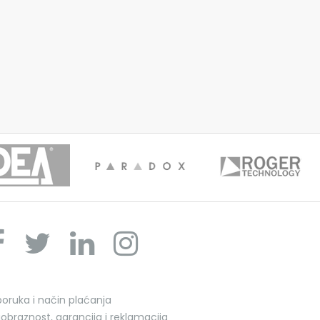
poruka i način plaćanja
obraznost, garancija i reklamacija