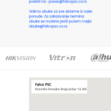
poslati na :
posao@falcopsc.co.rs
Vršimo obuke za sve sisteme iz naše
ponude. Za zakazivanje termina
obuke se možete javiti putem mejla
obuke@falcopsc.co.rs
.
Falco PSC
Kosovke Devojke drugi prilaz 14, Niš