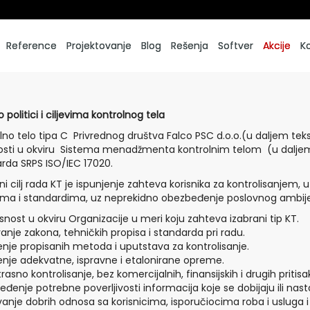
Reference
Projektovanje
Blog
Rešenja
Softver
Akcije
K
o politici i ciljevima kontrolnog tela
lno telo tipa C Privrednog društva Falco PSC d.o.o.(u daljem tek
osti u okviru Sistema menadžmenta kontrolnim telom (u dalje
rda SRPS ISO/IEC 17020.
i cilj rada KT je ispunjenje zahteva korisnika za kontrolisanjem,
ima i standardima, uz neprekidno obezbeđenje poslovnog ambijen
snost u okviru Organizacije u meri koju zahteva izabrani tip KT.
anje zakona, tehničkih propisa i standarda pri radu.
enje propisanih metoda i uputstava za kontrolisanje.
enje adekvatne, ispravne i etalonirane opreme.
rasno kontrolisanje, bez komercijalnih, finansijskih i drugih pritisa
đenje potrebne poverljivosti informacija koje se dobijaju ili nas
anje dobrih odnosa sa korisnicima, isporučiocima roba i usluga