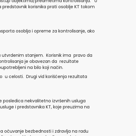
pristup objektima/predmetima kontrolisanja. U
predstavnik korisnika prati osoblje KT tokom
nsporta osoblja i opreme za kontrolisanje, ako
 sa utvrdenim stanjem. Korisnik ima pravo da
ontrolisanja je obavezan da rezultate
upotrebljeni na bilo koji način.
 u celosti. Drugi vid korišćenja rezultata
je posledica nekvalitetno izvršenih usluga
a usluge i predstavnika KT, koje preuzima na
a očuvanje bezbednosti i zdravlja na radu