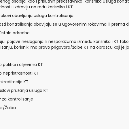
enog osoblja, kao i prisutnih predstavnika korisnika usluga kont
osti i zdravlju na radu korisnika i KT.
Rokovi obavljanja usluga kontrolisanja
osti kontrolisanja obavljaju se u ugovorenim rokovima ili prema 
Ostale odredbe
aju pojave neslaganja ili nesporazuma između korisnika i KT tokom
lisanju, korisnik ima pravo prigovora/žalbe KT na obrascu koji je 
o politici i ciljevima KT
 o nepristrasnosti KT
kreditacije KT
uslovi pružanja usluga KT
 za kontrolisanje
vor/Žalba