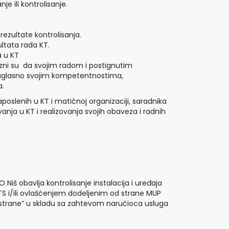
je ili kontrolisanje.
rezultate kontrolisanja.
ltata rada KT.
a u KT
vezni su da svojim radom i postignutim
 saglasno svojim kompetentnostima,
a.
aposlenih u KT i matičnoj organizaciji, saradnika
nja u KT i realizovanja svojih obaveza i radnih
iš obavlja kontrolisanje instalacija i uređaja
S i/ili ovlašćenjem dodeljenim od strane MUP
ge strane” u skladu sa zahtevom naručioca usluga