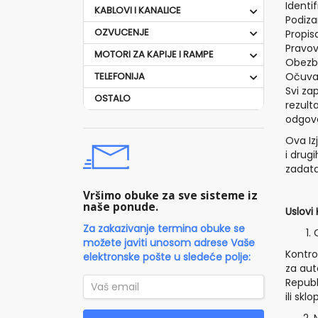
Identi
KABLOVI I KANALICE
Podiza
OZVUCENJE
Propis
Pravov
MOTORI ZA KAPIJE I RAMPE
Obezbe
TELEFONIJA
Očuvan
Svi za
OSTALO
rezult
odgovo
Ova Iz
i drug
zadata
Vršimo obuke za sve sisteme iz
naše ponude.
Uslovi
Za zakazivanje termina obuke se
možete javiti unosom adrese Vaše
Kontro
elektronske pošte u sledeće polje:
za aut
Republ
ili sk