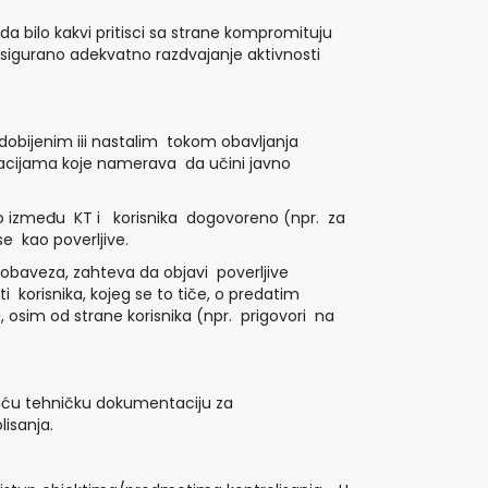
 da bilo kakvi pritisci sa strane kompromituju
 osigurano adekvatno razdvajanje aktivnosti
obijenim iii nastalim tokom obavljanja
rmacijama koje namerava da učini javno
 to između KT i korisnika dogovoreno (npr. za
e kao poverljive.
h obaveza, zahteva da objavi poverljive
 korisnika, kojeg se to tiče, o predatim
, osim od strane korisnika (npr. prigovori na
ateću tehničku dokumentaciju za
lisanja.