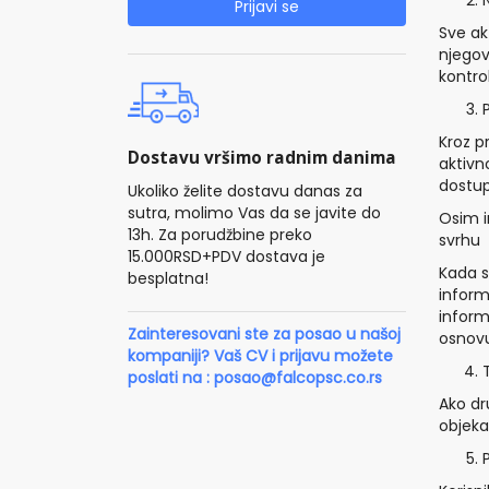
Prijavi se
Sve ak
njegov
kontro
Kroz p
Dostavu vršimo radnim danima
aktivn
dostu
Ukoliko želite dostavu danas za
sutra, molimo Vas da se javite do
Osim i
13h. Za porudžbine preko
svrhu 
15.000RSD+PDV dostava je
Kada s
besplatna!
inform
inform
Zainteresovani ste za posao u našoj
osnovu
kompaniji? Vaš CV i prijavu možete
poslati na :
posao@falcopsc.co.rs
Ako dr
objeka