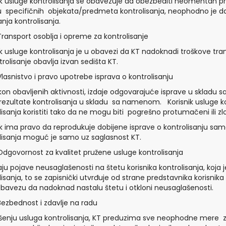
ik usluge kontrolisanja se obavezuje da obezbediti neomentan 
u specifičnih objekata/predmeta kontrolisanja, neophodno je da 
anja kontrolisanja.
Transport osoblja i opreme za kontrolisanje
ik usluge kontrolisanja je u obavezi da KT nadoknadi troškove tra
trolisanje obavlja izvan sedišta KT.
Vlasnistvo i pravo upotrebe isprava o kontrolisanju
kon obavljenih aktivnosti, izdaje odgovarajuće isprave u skladu
i rezultate kontrolisanja u skladu sa namenom. Korisnik usluge k
lisanja koristiti tako da ne mogu biti pogrešno protumačeni ili zlo
ik ima pravo da reprodukuje dobijene isprave o kontrolisanju samo
lisanja moguć je samo uz saglasnost KT.
Odgovornost za kvalitet pružene usluge kontrolisanja
aju pojave neusaglašenosti na štetu korisnika kontrolisanja, koja 
lisanja, to se zapisnički utvrđuje od strane predstavnika korisnik
bavezu da nadoknad nastalu štetu i otkloni neusaglašenosti.
Bezbednost i zdavlje na radu
vršenju usluga kontrolisanja, KT preduzima sve neophodne mere z