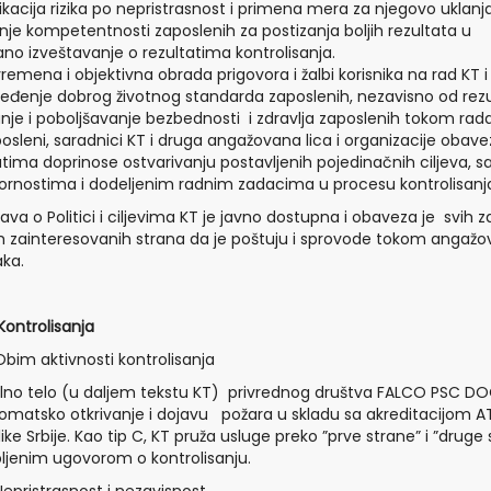
fikacija rizika po nepristrasnost i primena mera za njegovo uklanjan
nje kompetentnosti zaposlenih za postizanja boljih rezultata u
ano izveštavanje o rezultatima kontrolisanja.
remena i objektivna obrada prigovora i žalbi korisnika na rad KT i 
đenje dobrog životnog standarda zaposlenih, nezavisno od rezu
je i poboljšavanje bezbednosti i zdravlja zaposlenih tokom rad
posleni, saradnici KT i druga angažovana lica i organizacije oba
atima doprinose ostvarivanju postavljenih pojedinačnih ciljeva,
rnostima i dodeljenim radnim zadacima u procesu kontrolisanj
java o Politici i ciljevima KT je javno dostupna i obaveza je svih z
ih zainteresovanih strana da je poštuju i sprovode tokom angažova
ka.
 Kontrolisanja
Obim aktivnosti kontrolisanja
lno telo (u daljem tekstu KT) privrednog društva FALCO PSC DOO N
omatsko otkrivanje i dojavu požara u skladu sa akreditacijom AT
ike Srbije. Kao tip C, KT pruža usluge preko ”prve strane” i ”dru
lopljenim ugovorom o kontrolisanju.