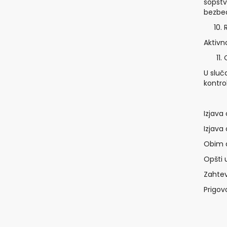
sopstv
bezbedn
Aktivn
U sluč
kontro
Izjava 
Izjava
Obim a
Opšti 
Zahtev
Prigo