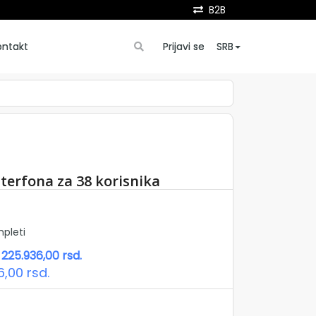
B2B
ontakt
Prijavi se
SRB
terfona za 38 korisnika
pleti
225.936,00
rsd.
6,00
rsd.