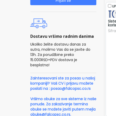
Prijavi se
UP
Sist
kori
Šifr
Dostavu vršimo radnim danima
Ukoliko želite dostavu danas za
sutra, molimo Vas da se javite do
13h. Za porudžbine preko
15.000RSD+PDV dostava je
besplatna!
Zainteresovani ste za posao u našoj
kompaniji? Vaš CV i prijavu možete
poslati na :
posao@falcopsc.co.rs
Vršimo obuke za sve sisteme iz naše
ponude. Za zakazivanje termina
obuke se možete javiti putem mejla
obuke@falcopsc.co.rs
.