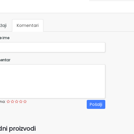
žaji
Komentari
e ime
entar
na:
Pošalji
ni proizvodi