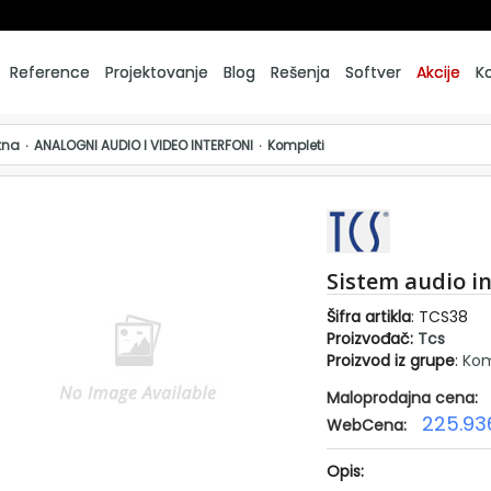
Reference
Projektovanje
Blog
Rešenja
Softver
Akcije
K
tna
ANALOGNI AUDIO I VIDEO INTERFONI
Kompleti
Sistem audio in
Šifra artikla
: TCS38
Proizvođač:
Tcs
Proizvod iz grupe
:
Kom
Maloprodajna cena:
225.93
WebCena:
Opis: