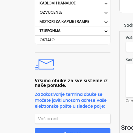
KABLOVI I KANALICE
OZVUCENJE
MOTORI ZA KAPIJE I RAMPE
Sadr
TELEFONIJA
Vaš
OSTALO
Kom
Vršimo obuke za sve sisteme iz
naše ponude.
Za zakazivanje termina obuke se
možete javiti unosom adrese Vaše
Oce
elektronske pošte u sledeće polje:
Srod