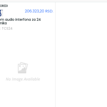
OREDI
206.323,20
RSD.
em audio interfona za 24
snika
a: TCS24