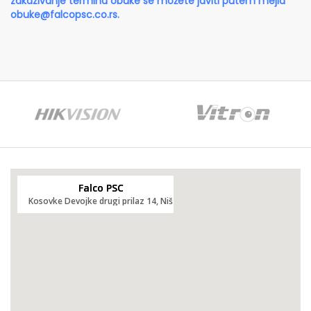
zakazivanje termina obuke se možete javiti putem mejla
obuke@falcopsc.co.rs
.
Falco PSC
Kosovke Devojke drugi prilaz 14, Niš