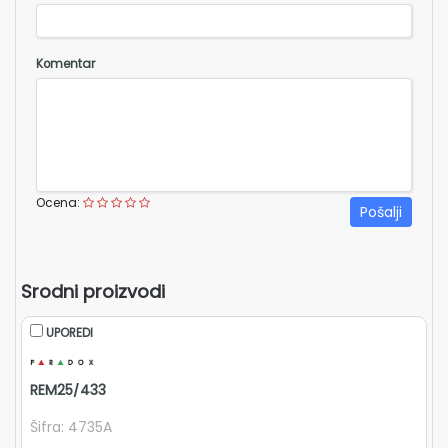
ešenja
oftver
Komentar
kcije
ontakt
Ocena:
Pošalji
Srodni proizvodi
UPOREDI
D.
El
REM25/433
E
Šifra: 4735A
Ši