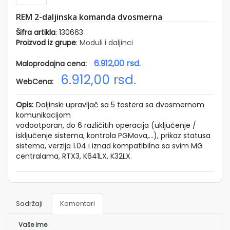
STEMI
REZNA
REM 2-daljinska komanda dvosmerna
PREMA
BLOVI I
Šifra artikla
: 130663
NALICE
Proizvod iz grupe
:
Moduli i daljinci
ZVUCENJE
6.912,00
rsd.
Maloprodajna cena:
OTORI
A
6.912,00
rsd.
WebCena:
PIJE I
AMPE
Opis:
Daljinski upravljač sa 5 tastera sa dvosmernom
LEFONIJA
komunikacijom
STALO
vodootporan, do 6 različitih operacija (uključenje /
isključenje sistema, kontrola PGMova,...), prikaz statusa
sistema, verzija 1.04 i iznad kompatibilna sa svim MG
O
centralama, RTX3, K641LX, K32LX.
ama
eference
rojektovanje
Sadržaji
Komentari
log
Vaše ime