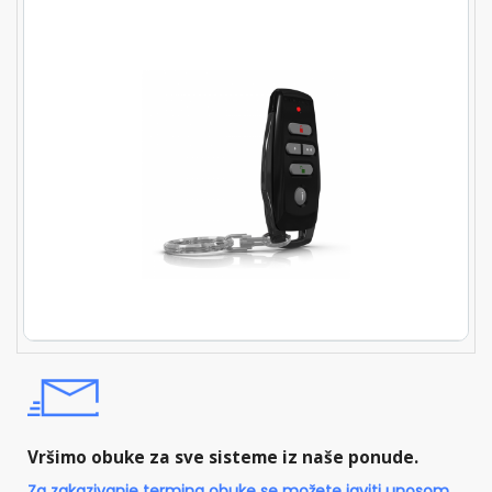
Vršimo obuke za sve sisteme iz naše ponude.
Za zakazivanje termina obuke se možete javiti unosom