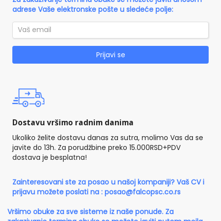
adrese Vaše elektronske pošte u sledeće polje:
Prijavi se
Dostavu vršimo radnim danima
Ukoliko želite dostavu danas za sutra, molimo Vas da se
javite do 13h. Za porudžbine preko 15.000RSD+PDV
dostava je besplatna!
Zainteresovani ste za posao u našoj kompaniji? Vaš CV i
prijavu možete poslati na :
posao@falcopsc.co.rs
Vršimo obuke za sve sisteme iz naše ponude. Za