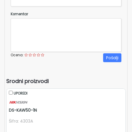
ešenja
Komentar
oftver
kcije
ontakt
Ocena:
Pošalji
Srodni proizvodi
UPOREDI
DS-KAW50-1N
V
Šifra: 4303A
Ši