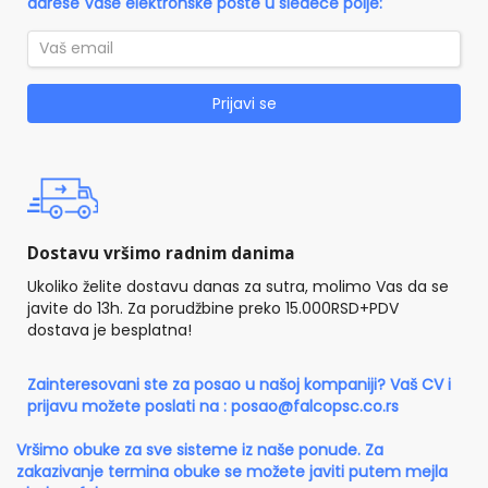
adrese Vaše elektronske pošte u sledeće polje:
Prijavi se
Dostavu vršimo radnim danima
Ukoliko želite dostavu danas za sutra, molimo Vas da se
javite do 13h. Za porudžbine preko 15.000RSD+PDV
dostava je besplatna!
Zainteresovani ste za posao u našoj kompaniji? Vaš CV i
prijavu možete poslati na :
posao@falcopsc.co.rs
Vršimo obuke za sve sisteme iz naše ponude. Za
zakazivanje termina obuke se možete javiti putem mejla