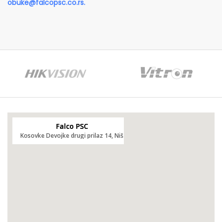
obuke@falcopsc.co.rs
.
Falco PSC
Kosovke Devojke drugi prilaz 14, Niš