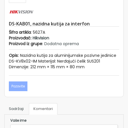
STEMI
REZNA
PREMA
BLOVI I
NALICE
DS-KAB01, nazidna kutija za interfon
ZVUCENJE
Šifra artikla
: 5627A
OTORI
Proizvođač:
Hikvision
A
Proizvod iz grupe
:
Dodatna oprema
PIJE I
AMPE
Opis:
Nazidna kutija za aluminijumske pozivne jedinice
LEFONIJA
DS-KV8x02-IM Materijal: Nerđajući čelik SUS201
Dimenzije: 212 mm × 115 mm × 80 mm
STALO
O
Pozovite
ama
eference
Sadržaji
Komentari
rojektovanje
Vaše ime
log